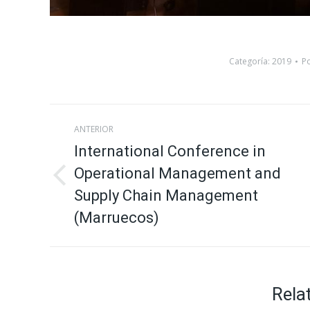
Categoría:
2019
P
Navegación
ANTERIOR
entre
International Conference in
Operational Management and
proyectos
Proyecto
Supply Chain Management
anterior
(Marruecos)
Rela