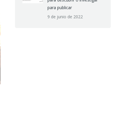
para publicar
9 de junio de 2022
Visita del profesor
Visita R
David Pelta a la
Universidad
Internacional de Rabat