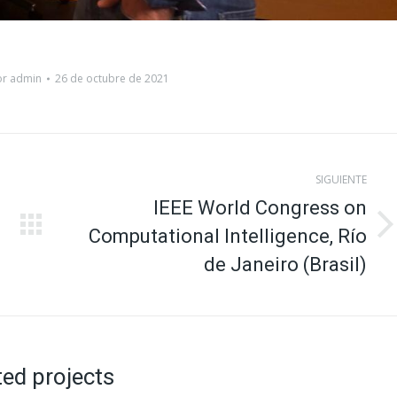
or
admin
26 de octubre de 2021
SIGUIENTE
IEEE World Congress on
Computational Intelligence, Río
Proyecto
siguiente
de Janeiro (Brasil)
ted projects