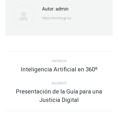
Autor:
admin
https://modougr.es
Navegación
ANTERIOR
entre
Inteligencia Artificial en 360º
Publicación
anterior:
publicaciones
SIGUIENTE
Presentación de la Guía para una
Publicación
Justicia Digital
siguiente: