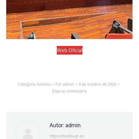
Web Oficial
Web Oficial
Categoría:
Eventos
Por
admin
9 de octubre de 2022
Deja un comentario
Autor:
admin
https://modougr.es