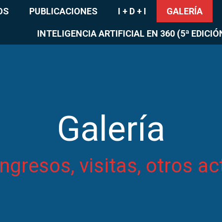
OS
PUBLICACIONES
I + D + I
GALERÍA
INTELIGENCIA ARTIFICIAL EN 360 (5ª EDICIÓ
Galería
ngresos, visitas, otros ac