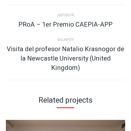
Navegación
ANTERIOR
entre
PRoA – 1er Premio CAEPIA-APP
Proyecto
anterior
proyectos
SIGUIENTE
Visita del profesor Natalio Krasnogor de
la Newcastle University (United
Proyecto
siguiente
Kingdom)
Related projects