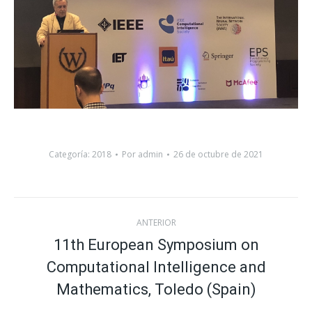
Categoría:
2018
Por
admin
26 de octubre de 2021
Navegación
ANTERIOR
entre
11th European Symposium on
Computational Intelligence and
Proyecto
proyectos
anterior
Mathematics, Toledo (Spain)